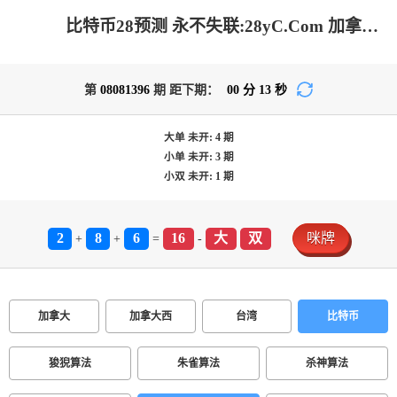
比特币28预测 永不失联:28yC.Com 加拿大预测-PC预测|加拿大pc在线|加拿大28在线预测网|jnd2.8咪牌_专注研究在线加拿大预测！
第
08081396
期 距下期：
00
分
13
秒
大单
未开:
4
期
小单
未开:
3
期
小双
未开:
1
期
2
8
6
16
大
双
咪牌
+
+
=
-
加拿大
加拿大西
台湾
比特币
狻猊算法
朱雀算法
杀神算法