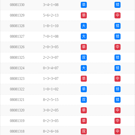
08081330
3+4+1=08
单
错
08081329
5+6+2=13
单
中
08081328
1+8+1=10
大
错
08081327
7+0+1=08
大
错
08081326
2+0+3=05
单
中
08081325
2+2+3=07
双
错
08081324
0+3+4=07
大
错
08081323
1+3+3=07
单
中
08081322
1+0+1=02
单
错
08081321
8+2+5=15
双
错
08081320
3+0+2=05
单
中
08081319
0+2+3=05
单
中
08081318
8+2+6=16
双
中