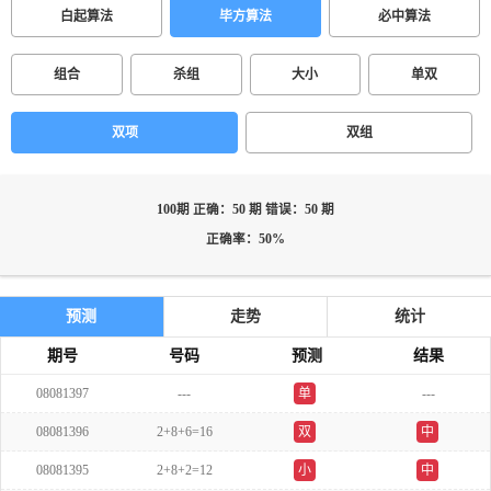
白起算法
毕方算法
必中算法
组合
杀组
大小
单双
双项
双组
100期 正确：50 期 错误：50 期
正确率：50%
预测
走势
统计
期号
号码
预测
结果
08081397
---
单
---
08081396
2+8+6=16
双
中
08081395
2+8+2=12
小
中