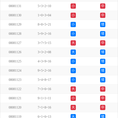
08081131
5+3+2=10
小
中
08081130
1+0+3=04
小
中
08081129
8+8+5=21
小
错
08081128
5+9+2=16
小
错
08081127
3+7+5=15
大
中
08081126
3+3+2=08
大
错
08081125
4+3+9=16
小
错
08081124
9+5+2=16
小
错
08081123
5+4+8=17
小
错
08081122
7+3+6=16
大
中
08081121
9+1+1=11
小
中
08081120
7+1+8=16
大
中
08081119
6+1+6=13
大
错