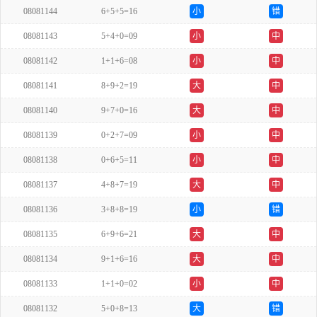
08081144
6+5+5=16
小
错
08081143
5+4+0=09
小
中
08081142
1+1+6=08
小
中
08081141
8+9+2=19
大
中
08081140
9+7+0=16
大
中
08081139
0+2+7=09
小
中
08081138
0+6+5=11
小
中
08081137
4+8+7=19
大
中
08081136
3+8+8=19
小
错
08081135
6+9+6=21
大
中
08081134
9+1+6=16
大
中
08081133
1+1+0=02
小
中
08081132
5+0+8=13
大
错