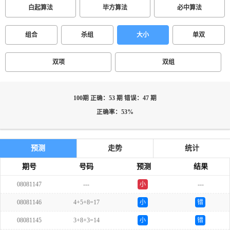
白起算法
毕方算法
必中算法
组合
杀组
大小
单双
双项
双组
100期 正确：53 期 错误：47 期
正确率：53%
预测
走势
统计
期号
号码
预测
结果
08081147
---
小
---
双
08081146
4+5+8=17
小
错
08081145
3+8+3=14
小
错