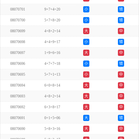
08070701
9+7+4=20
小
错
08070700
5+7+8=20
小
错
08070699
4+8+2=14
大
中
08070698
4+4+9=17
小
错
08070697
1+9+6=16
大
中
08070696
4+7+7=18
小
错
08070695
5+7+1=13
小
中
08070694
6+0+8=14
大
中
08070693
4+8+2=14
大
中
08070692
6+3+8=17
大
中
08070691
0+1+5=06
大
错
08070690
5+8+3=16
大
中