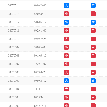
08070714
6+0+2=08
大
错
08070713
5+0+5=10
小
中
08070712
5+6+6=17
小
错
08070711
6+2+1=09
小
中
08070710
9+9+7=25
大
中
08070709
3+0+5=08
小
中
08070708
0+1+9=10
小
中
08070707
4+2+1=07
小
中
08070706
9+7+4=20
大
中
08070705
0+9+3=12
大
错
08070704
7+7+1=15
大
中
08070703
6+1+3=10
小
中
08070702
6+4+1=11
小
中