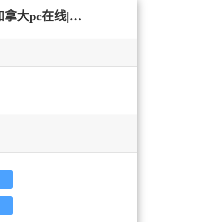
比特币28预测 永不失联:28yC.Com 加拿大预测-PC预测|加拿大pc在线|加拿大28在线预测网|jnd2.8咪牌_专注研究在线加拿大预测！