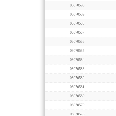
08070590
08070589
08070588
08070587
08070586
08070585
08070584
08070583
08070582
08070581
08070580
08070579
08070578