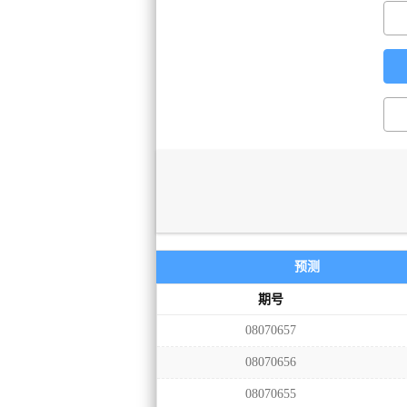
预测
期号
08070657
08070656
08070655