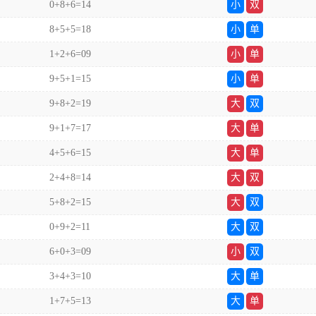
0+8+6=14
小
双
8+5+5=18
小
单
1+2+6=09
小
单
9+5+1=15
小
单
9+8+2=19
大
双
9+1+7=17
大
单
4+5+6=15
大
单
2+4+8=14
大
双
5+8+2=15
大
双
0+9+2=11
大
双
6+0+3=09
小
双
3+4+3=10
大
单
1+7+5=13
大
单