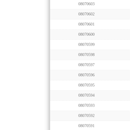
08070603
08070602
08070601
08070600
08070599
08070598
08070597
08070596
08070595
08070594
08070593
08070592
08070591