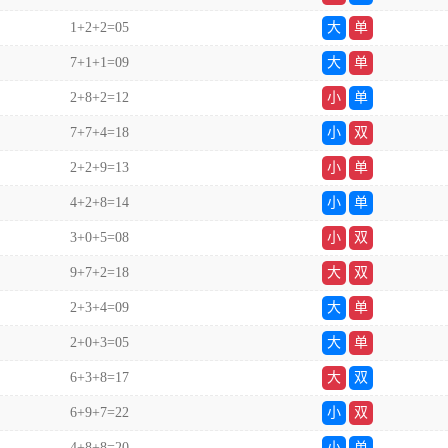
1+2+2=05
大
单
7+1+1=09
大
单
2+8+2=12
小
单
7+7+4=18
小
双
2+2+9=13
小
单
4+2+8=14
小
单
3+0+5=08
小
双
9+7+2=18
大
双
2+3+4=09
大
单
2+0+3=05
大
单
6+3+8=17
大
双
6+9+7=22
小
双
4+8+8=20
小
单