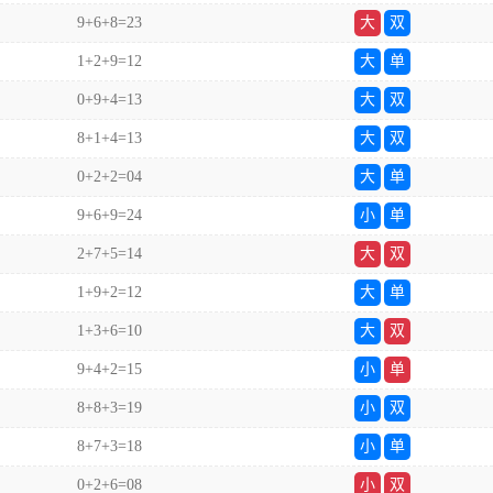
9+6+8=23
大
双
1+2+9=12
大
单
0+9+4=13
大
双
8+1+4=13
大
双
0+2+2=04
大
单
9+6+9=24
小
单
2+7+5=14
大
双
1+9+2=12
大
单
1+3+6=10
大
双
9+4+2=15
小
单
8+8+3=19
小
双
8+7+3=18
小
单
0+2+6=08
小
双