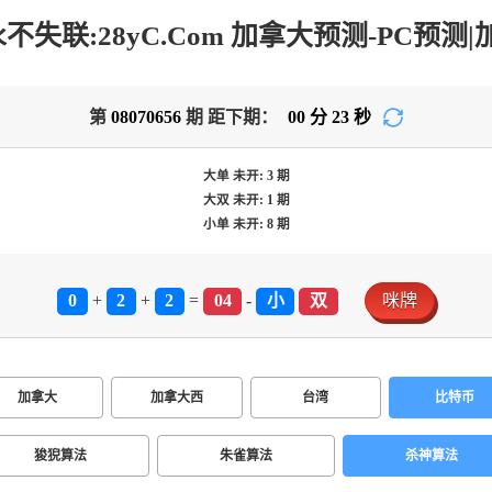
第
08070656
期 距下期：
00
分
23
秒
大单
未开:
3
期
大双
未开:
1
期
小单
未开:
8
期
0
+
2
+
2
=
04
-
小
双
咪牌
加拿大
加拿大西
台湾
比特币
狻猊算法
朱雀算法
杀神算法