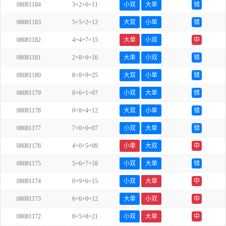
08081184
3+2+6=11
小双
大单
错
08081183
5+5+2=12
大双
小单
错
08081182
4+4+7=15
大单
小双
中
08081181
2+8+6=16
大单
小双
错
08081180
8+8+9=25
大双
小单
错
08081179
0+6+1=07
小双
大单
错
08081178
0+8+4=12
大双
小单
错
08081177
7+0+0=07
小双
大单
错
08081176
4+0+5=09
小单
大双
中
08081175
5+6+7=18
小双
大单
错
08081174
0+9+6=15
小双
大单
中
08081173
6+6+0=12
大单
小双
中
08081172
8+5+8=21
小双
大单
中