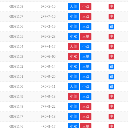
08081158
0+5+5=10
大单
小双
中
08081157
2+7+7=16
小单
大双
中
08081156
7+9+3=19
小单
大双
错
08081155
9+9+5=23
小双
大单
中
08081154
6+7+4=17
大单
小双
中
08081153
0+0+6=06
小双
大单
中
08081152
0+5+9=14
小双
大单
错
08081151
7+9+9=25
小单
大双
错
08081150
5+5+1=11
大单
小双
错
08081149
0+4+9=13
小单
大双
中
08081148
7+7+8=22
小单
大双
中
08081147
9+5+4=18
小单
大双
中
08081146
4+5+8=17
小双
大单
中