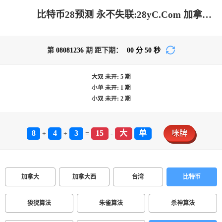
比特币28预测 永不失联:28yC.Com 加拿大预测-PC预测|加拿大pc在线|加拿大28在线预测网|jnd2.8咪牌_专注研究在线加拿大预测！
第
08081236
期 距下期：
00
分
50
秒
大双
未开:
5
期
小单
未开:
1
期
小双
未开:
2
期
8
4
3
15
大
单
咪牌
+
+
=
-
加拿大
加拿大西
台湾
比特币
狻猊算法
朱雀算法
杀神算法