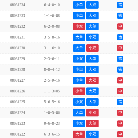
08081234
6+4+0=10
小单
大双
错
08081233
1+1+6=08
小单
大双
错
08081232
6+2+0=08
小双
大单
中
08081231
3+5+8=16
大单
小双
错
08081230
3+1+6=10
大单
小双
中
08081229
2+3+6=11
小双
大单
错
08081228
8+0+4=12
小单
大双
错
08081227
2+5+9=16
小单
大双
中
08081226
1+1+3=05
小单
大双
中
08081225
5+6+5=16
小双
大单
错
08081224
1+0+5=06
大单
小双
中
08081223
9+6+8=23
小双
大单
中
08081222
6+3+6=15
大单
小双
中