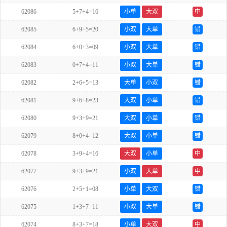
62086
5+7+4=16
小单
大双
中
62085
6+9+5=20
小双
大单
错
62084
6+0+3=09
小双
大单
错
62083
0+7+4=11
小双
大单
错
62082
2+6+5=13
大单
小双
错
62081
9+6+8=23
大双
小单
错
62080
9+3+9=21
大双
小单
错
62079
8+0+4=12
大双
小单
错
62078
3+9+4=16
大双
小单
中
62077
9+3+9=21
小双
大单
中
62076
2+5+1=08
小单
大双
错
62075
1+3+7=11
小双
大单
错
62074
8+3+7=18
小单
大双
中