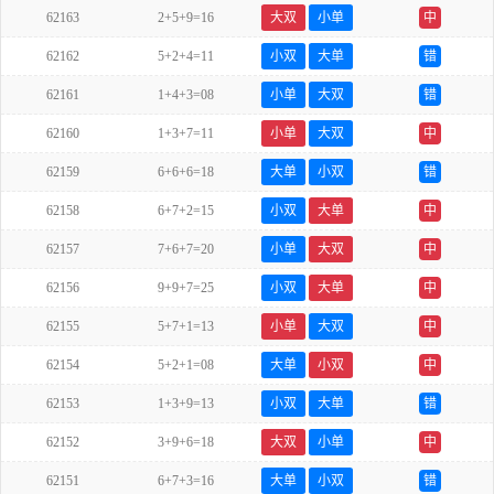
62163
2+5+9=16
大双
小单
中
62162
5+2+4=11
小双
大单
错
62161
1+4+3=08
小单
大双
错
62160
1+3+7=11
小单
大双
中
62159
6+6+6=18
大单
小双
错
62158
6+7+2=15
小双
大单
中
62157
7+6+7=20
小单
大双
中
62156
9+9+7=25
小双
大单
中
62155
5+7+1=13
小单
大双
中
62154
5+2+1=08
大单
小双
中
62153
1+3+9=13
小双
大单
错
62152
3+9+6=18
大双
小单
中
62151
6+7+3=16
大单
小双
错