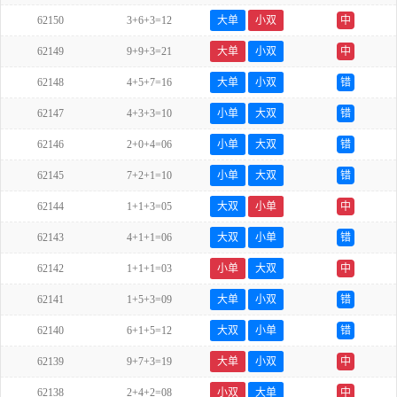
62150
3+6+3=12
大单
小双
中
62149
9+9+3=21
大单
小双
中
62148
4+5+7=16
大单
小双
错
62147
4+3+3=10
小单
大双
错
62146
2+0+4=06
小单
大双
错
62145
7+2+1=10
小单
大双
错
62144
1+1+3=05
大双
小单
中
62143
4+1+1=06
大双
小单
错
62142
1+1+1=03
小单
大双
中
62141
1+5+3=09
大单
小双
错
62140
6+1+5=12
大双
小单
错
62139
9+7+3=19
大单
小双
中
62138
2+4+2=08
小双
大单
中