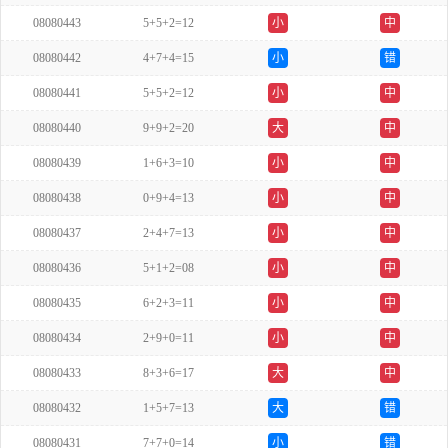
08080443
5+5+2=12
小
中
08080442
4+7+4=15
小
错
08080441
5+5+2=12
小
中
08080440
9+9+2=20
大
中
08080439
1+6+3=10
小
中
08080438
0+9+4=13
小
中
08080437
2+4+7=13
小
中
08080436
5+1+2=08
小
中
08080435
6+2+3=11
小
中
08080434
2+9+0=11
小
中
08080433
8+3+6=17
大
中
08080432
1+5+7=13
大
错
08080431
7+7+0=14
小
错