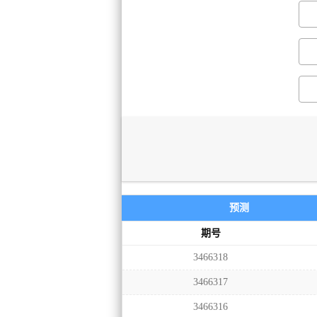
预测
期号
3466318
3466317
3466316