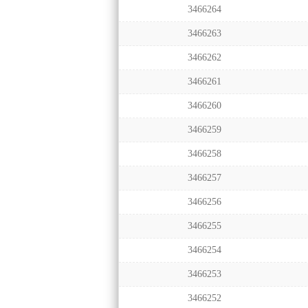
3466264
3466263
3466262
3466261
3466260
3466259
3466258
3466257
3466256
3466255
3466254
3466253
3466252