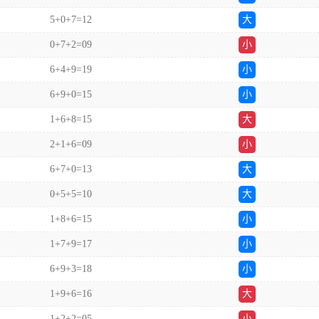
5+0+7=12
大
0+7+2=09
小
6+4+9=19
小
6+9+0=15
小
1+6+8=15
大
2+1+6=09
小
6+7+0=13
大
0+5+5=10
大
1+8+6=15
小
1+7+9=17
小
6+9+3=18
小
1+9+6=16
大
1+2+2=05
小