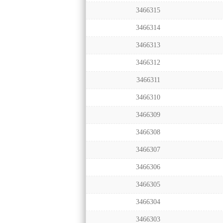
3466315
3466314
3466313
3466312
3466311
3466310
3466309
3466308
3466307
3466306
3466305
3466304
3466303