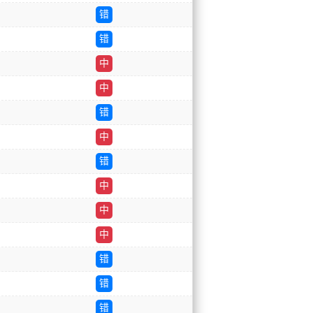
错
错
中
中
错
中
错
中
中
中
错
错
错