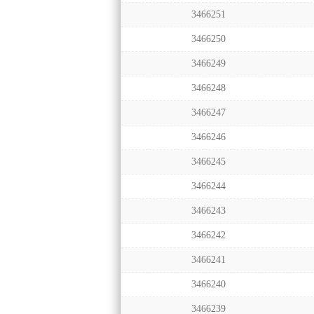
3466251
3466250
3466249
3466248
3466247
3466246
3466245
3466244
3466243
3466242
3466241
3466240
3466239