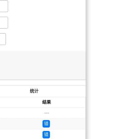
统计
结果
---
错
错