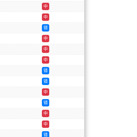
中
中
错
中
中
中
错
错
中
错
中
中
错