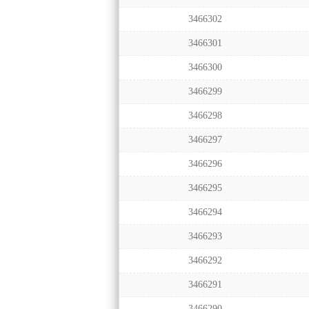
3466302
3466301
3466300
3466299
3466298
3466297
3466296
3466295
3466294
3466293
3466292
3466291
3466290