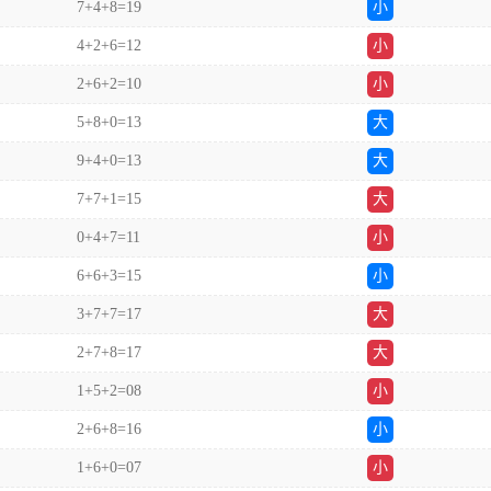
7+4+8=19
小
4+2+6=12
小
2+6+2=10
小
5+8+0=13
大
9+4+0=13
大
7+7+1=15
大
0+4+7=11
小
6+6+3=15
小
3+7+7=17
大
2+7+8=17
大
1+5+2=08
小
2+6+8=16
小
1+6+0=07
小