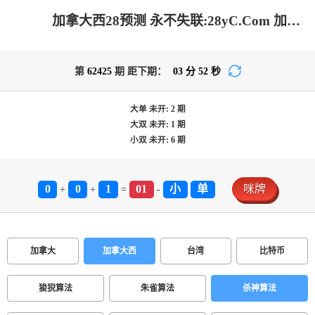
加拿大西28预测 永不失联:28yC.Com 加拿大预测-PC预测|加拿大pc在线|加拿大28在线预测网|jnd2.8咪牌_专注研究在线加拿大预测！
第
62425
期 距下期：
03
分
52
秒
大单
未开:
2
期
大双
未开:
1
期
小双
未开:
6
期
0
0
1
01
小
单
咪牌
+
+
=
-
加拿大
加拿大西
台湾
比特币
狻猊算法
朱雀算法
杀神算法