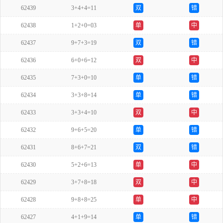
62439
3+4+4=11
双
错
62438
1+2+0=03
单
中
62437
9+7+3=19
双
错
62436
6+0+6=12
双
中
62435
7+3+0=10
单
错
62434
3+3+8=14
单
错
62433
3+3+4=10
双
中
62432
9+6+5=20
单
错
62431
8+6+7=21
双
错
62430
5+2+6=13
单
中
62429
3+7+8=18
双
中
62428
9+8+8=25
单
中
62427
4+1+9=14
单
错