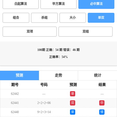
白起算法
毕方算法
必中算法
组合
杀组
大小
单双
双项
双组
100期 正确：54 期 错误：46 期
正确率：54%
预测
走势
统计
期号
号码
预测
结果
62442
---
单
---
62441
2+2+2=06
双
中
62440
9+2+3=14
单
错