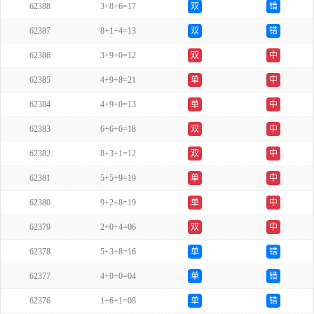
62388
3+8+6=17
双
错
62387
8+1+4=13
双
错
62386
3+9+0=12
双
中
62385
4+9+8=21
单
中
62384
4+9+0=13
单
中
62383
6+6+6=18
双
中
62382
8+3+1=12
双
中
62381
5+5+9=19
单
中
62380
9+2+8=19
单
中
62379
2+0+4=06
双
中
62378
5+3+8=16
单
错
62377
4+0+0=04
单
错
62376
1+6+1=08
单
错