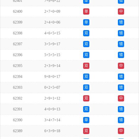
62401
7+9+6=22
单
错
62400
2+7+0=09
单
中
62399
2+4+0=06
单
错
62398
4+6+5=15
双
错
62397
3+5+9=17
双
错
62396
5+5+5=15
双
错
62395
2+3+9=14
双
中
62394
9+8+0=17
双
错
62393
0+2+5=07
双
错
62392
2+9+1=12
双
中
62391
4+0+9=13
双
错
62390
3+4+7=14
单
错
62389
6+3+9=18
双
中