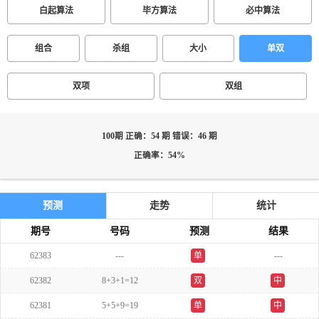
白起算法
毕方算法
必中算法
组合
杀组
大小
单双
双项
双组
100期 正确：54 期 错误：46 期
正确率：54%
预测
走势
统计
期号
号码
预测
结果
62383
---
单
---
62382
8+3+1=12
双
中
62381
5+5+9=19
单
中