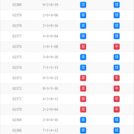
62380
9+2+8=19
双
错
62379
2+0+4=06
单
错
62378
5+3+8=16
单
错
62377
4+0+0=04
单
错
62376
1+6+1=08
双
中
62375
3+8+9=20
单
错
62374
7+1+5=13
双
错
62373
9+5+9=23
单
中
62372
8+3+5=16
双
中
62371
4+3+8=15
单
中
62370
2+2+0=04
双
中
62369
2+8+6=16
单
错
62368
7+1+4=12
单
错