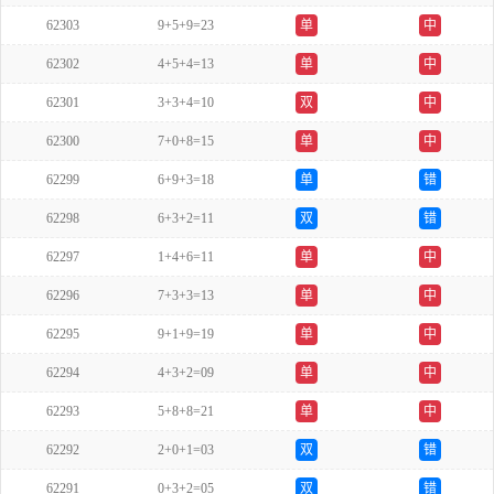
62303
9+5+9=23
单
中
62302
4+5+4=13
单
中
62301
3+3+4=10
双
中
62300
7+0+8=15
单
中
62299
6+9+3=18
单
错
62298
6+3+2=11
双
错
62297
1+4+6=11
单
中
62296
7+3+3=13
单
中
62295
9+1+9=19
单
中
62294
4+3+2=09
单
中
62293
5+8+8=21
单
中
62292
2+0+1=03
双
错
62291
0+3+2=05
双
错