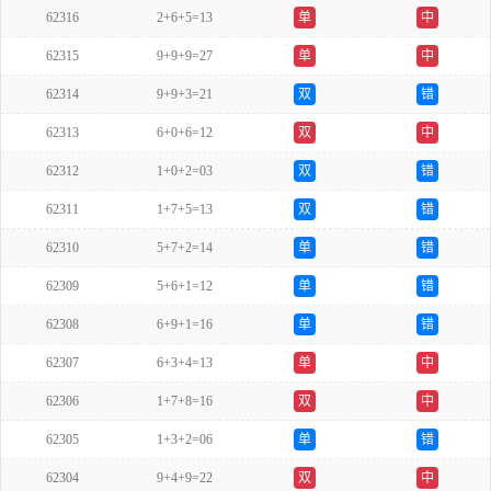
62316
2+6+5=13
单
中
62315
9+9+9=27
单
中
62314
9+9+3=21
双
错
62313
6+0+6=12
双
中
62312
1+0+2=03
双
错
62311
1+7+5=13
双
错
62310
5+7+2=14
单
错
62309
5+6+1=12
单
错
62308
6+9+1=16
单
错
62307
6+3+4=13
单
中
62306
1+7+8=16
双
中
62305
1+3+2=06
单
错
62304
9+4+9=22
双
中