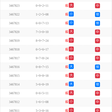
双
大
3467823
0+9+2=11
殺
中
双
小
3467822
1+2+5=08
殺
错
双
小
3467821
6+0+7=13
殺
错
单
大
3467820
7+3+0=10
殺
中
单
小
3467819
8+9+7=24
殺
中
单
小
3467818
6+5+6=17
殺
中
单
小
3467817
9+7+8=24
殺
中
单
大
3467816
0+8+7=15
殺
错
单
大
3467815
1+9+8=18
殺
中
单
大
3467814
5+6+8=19
殺
错
单
大
3467813
0+6+5=11
殺
中
单
小
3467812
1+6+1=08
殺
中
单
小
3467811
5+3+8=16
殺
中