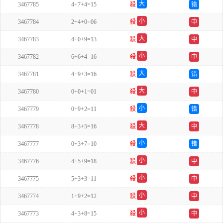
大
3467785
4+7+4=15
殺
错
单
小
3467784
2+4+0=06
殺
中
单
大
3467783
4+0+9=13
殺
中
双
小
3467782
6+6+4=16
殺
中
单
大
3467781
4+9+3=16
殺
错
双
大
3467780
0+0+1=01
殺
中
单
小
3467779
0+9+2=11
殺
错
单
大
3467778
8+3+5=16
殺
中
单
小
3467777
0+3+7=10
殺
错
双
小
3467776
4+5+9=18
殺
中
单
小
3467775
5+3+3=11
殺
中
双
小
3467774
1+9+2=12
殺
中
单
小
3467773
4+3+8=15
殺
中
双