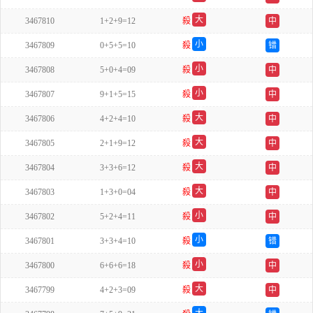
双
大
3467810
1+2+9=12
殺
中
单
小
3467809
0+5+5=10
殺
错
双
小
3467808
5+0+4=09
殺
中
双
小
3467807
9+1+5=15
殺
中
双
大
3467806
4+2+4=10
殺
中
单
大
3467805
2+1+9=12
殺
中
双
大
3467804
3+3+6=12
殺
中
单
大
3467803
1+3+0=04
殺
中
单
小
3467802
5+2+4=11
殺
中
双
小
3467801
3+3+4=10
殺
错
双
小
3467800
6+6+6=18
殺
中
双
大
3467799
4+2+3=09
殺
中
双