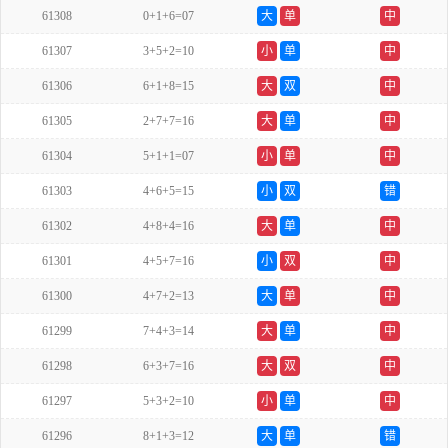
61308
0+1+6=07
大
单
中
61307
3+5+2=10
小
单
中
61306
6+1+8=15
大
双
中
61305
2+7+7=16
大
单
中
61304
5+1+1=07
小
单
中
61303
4+6+5=15
小
双
错
61302
4+8+4=16
大
单
中
61301
4+5+7=16
小
双
中
61300
4+7+2=13
大
单
中
61299
7+4+3=14
大
单
中
61298
6+3+7=16
大
双
中
61297
5+3+2=10
小
单
中
61296
8+1+3=12
大
单
错