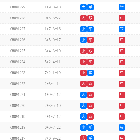
08091229
1+9+0=10
大
单
错
08091228
9+5+8=22
大
双
中
08091227
1+7+8=16
小
单
错
08091226
3+5+9=17
小
单
中
08091225
3+4+3=10
小
双
中
08091224
5+2+4=11
小
单
中
08091223
7+2+1=10
小
单
中
08091222
2+8+4=14
大
双
中
08091221
1+9+2=12
大
双
中
08091220
2+3+5=10
大
双
中
08091219
4+1+7=12
大
双
中
08091218
6+9+7=22
小
单
错
08091217
7+6+9=22
大
单
中