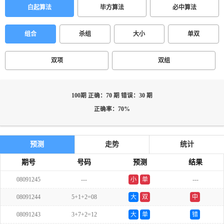
白起算法
毕方算法
必中算法
组合
杀组
大小
单双
双项
双组
100期 正确：70 期 错误：30 期
正确率：70%
预测
走势
统计
期号
号码
预测
结果
08091245
---
小
单
---
08091244
5+1+2=08
大
双
中
08091243
3+7+2=12
大
单
错