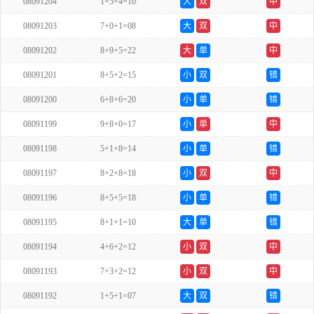
08091204
1+5+4=10
大
双
中
08091203
7+0+1=08
大
双
中
08091202
8+9+5=22
大
单
中
08091201
8+5+2=15
小
双
错
08091200
6+8+6=20
小
单
错
08091199
9+8+0=17
小
单
中
08091198
5+1+8=14
小
单
错
08091197
8+2+8=18
小
双
中
08091196
8+5+5=18
小
单
错
08091195
8+1+1=10
大
单
错
08091194
4+6+2=12
小
双
中
08091193
7+3+2=12
小
双
中
08091192
1+5+1=07
大
双
错