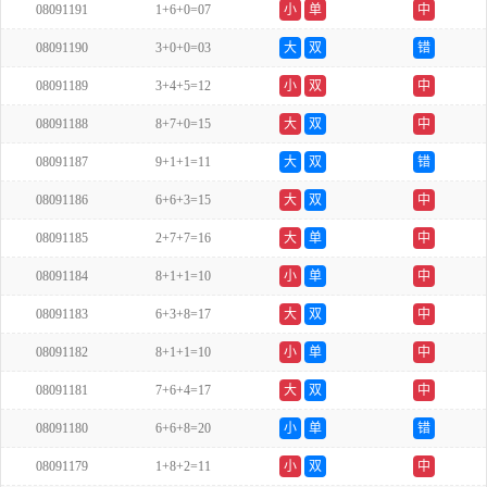
08091191
1+6+0=07
小
单
中
08091190
3+0+0=03
大
双
错
08091189
3+4+5=12
小
双
中
08091188
8+7+0=15
大
双
中
08091187
9+1+1=11
大
双
错
08091186
6+6+3=15
大
双
中
08091185
2+7+7=16
大
单
中
08091184
8+1+1=10
小
单
中
08091183
6+3+8=17
大
双
中
08091182
8+1+1=10
小
单
中
08091181
7+6+4=17
大
双
中
08091180
6+6+8=20
小
单
错
08091179
1+8+2=11
小
双
中