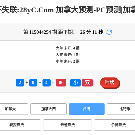
第
115044254
期 距下期：
26
分
11
秒
大单
未开:
4
期
大双
未开:
1
期
小单
未开:
2
期
2
+
0
+
4
=
06
-
小
双
咪牌
加拿大
加拿大西
台湾
比特币
狻猊算法
朱雀算法
杀神算法