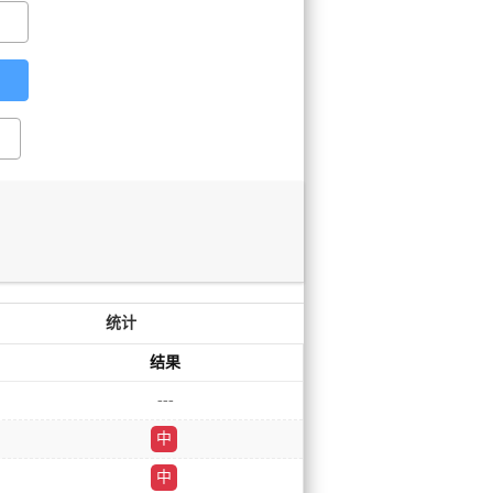
统计
结果
---
中
中