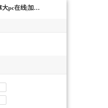
台湾28预测 永不失联:28yC.Com 加拿大预测-PC预测|加拿大pc在线|加拿大28在线预测网|jnd2.8咪牌_专注研究在线加拿大预测！