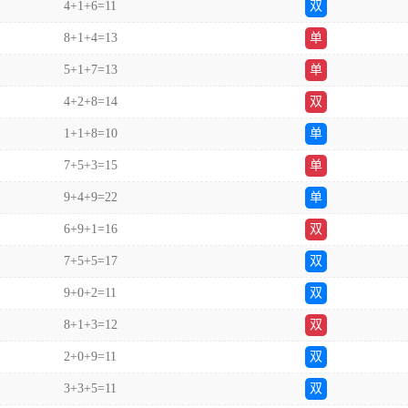
4+1+6=11
双
8+1+4=13
单
5+1+7=13
单
4+2+8=14
双
1+1+8=10
单
7+5+3=15
单
9+4+9=22
单
6+9+1=16
双
7+5+5=17
双
9+0+2=11
双
8+1+3=12
双
2+0+9=11
双
3+3+5=11
双