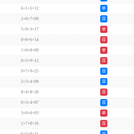
6+1+5=12
单
2+0+7=09
双
5+9+3=17
单
0+8+6=14
双
1+0+8=09
单
0+3+9=12
双
9+7+9=25
双
2+3+4=09
双
8+4+8=20
双
0+3+4=07
双
3+0+0=03
单
1+7+8=16
双
6+5+0=11
双