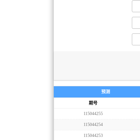
预测
期号
115044255
115044254
115044253