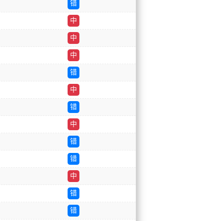
错
中
中
中
错
中
错
中
错
错
中
错
错