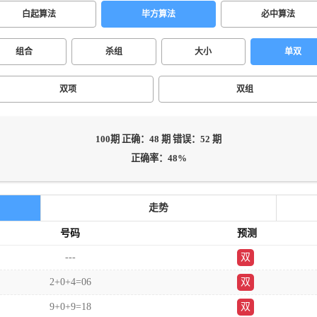
白起算法
毕方算法
必中算法
组合
杀组
大小
单双
双项
双组
100期 正确：48 期 错误：52 期
正确率：48%
走势
号码
预测
---
双
2+0+4=06
双
9+0+9=18
双