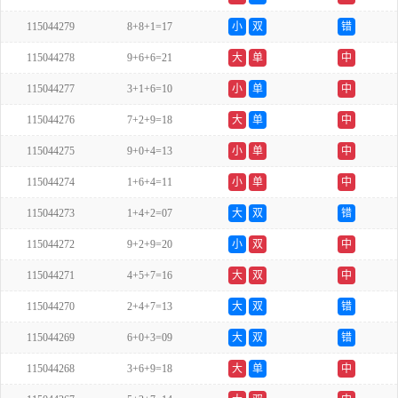
115044279
8+8+1=17
小
双
错
115044278
9+6+6=21
大
单
中
115044277
3+1+6=10
小
单
中
115044276
7+2+9=18
大
单
中
115044275
9+0+4=13
小
单
中
115044274
1+6+4=11
小
单
中
115044273
1+4+2=07
大
双
错
115044272
9+2+9=20
小
双
中
115044271
4+5+7=16
大
双
中
115044270
2+4+7=13
大
双
错
115044269
6+0+3=09
大
双
错
115044268
3+6+9=18
大
单
中