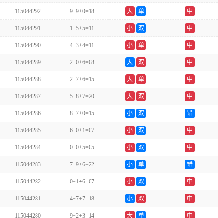
115044292
9+9+0=18
大
单
中
115044291
1+5+5=11
小
双
中
115044290
4+3+4=11
小
单
中
115044289
2+0+6=08
大
双
中
115044288
2+7+6=15
大
单
中
115044287
5+8+7=20
大
双
中
115044286
8+7+0=15
小
双
错
115044285
6+0+1=07
小
双
中
115044284
0+0+5=05
小
双
中
115044283
7+9+6=22
小
单
错
115044282
0+1+6=07
小
双
中
115044281
4+7+7=18
小
双
中
115044280
9+2+3=14
大
单
中