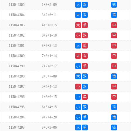
115044305
1+3+5=09
大
双
错
115044304
3+2+6=11
大
双
错
115044303
4+5+6=15
大
单
中
115044302
0+9+1=10
小
双
中
115044301
3+7+3=13
大
单
中
115044300
7+6+1=14
大
双
中
115044299
7+2+8=17
小
单
中
115044298
2+0+7=09
大
双
错
115044297
5+4+4=13
小
双
中
115044296
1+8+6=15
小
单
中
115044295
6+5+4=15
小
双
错
115044294
9+7+4=20
小
单
错
115044293
3+0+3=06
大
单
错